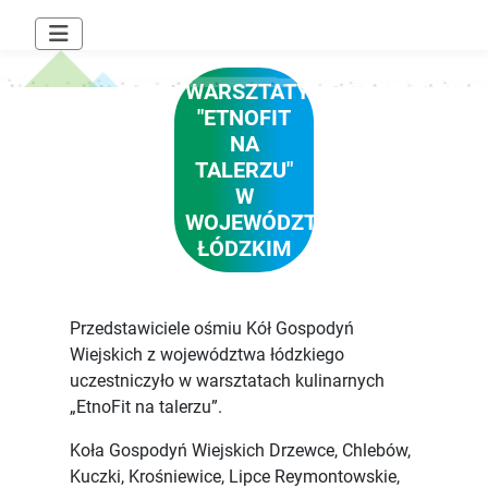
WARSZTATY
"ETNOFIT
NA
TALERZU"
W
WOJEWÓDZTWIE
ŁÓDZKIM
Przedstawiciele ośmiu Kół Gospodyń
Wiejskich z województwa łódzkiego
uczestniczyło w warsztatach kulinarnych
„EtnoFit na talerzu”.
Koła Gospodyń Wiejskich Drzewce, Chlebów,
Kuczki, Krośniewice, Lipce Reymontowskie,